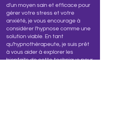
d'un moyen sain et efficace pour
gérer votre stress et votre
anxiété, je vous encourage à
considérer l'hypnose comme une
solution viable. En tant
qu'hypnothérapeute, je suis prêt
à vous aider à explorer les
bienfaits de cette technique pour
vous permettre de vivre une vie
plus détendue et plus
épanouissante. N'hésitez pas à
me contacter pour prendre
rendez-vous et commencer votre
voyage vers une vie sans stress
et sans anxiété. Ensemble, nous
pouvons travailler pour vous aider
à atteindre vos objectifs de santé
mentale et émotionnelle. Alors