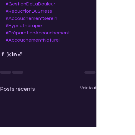
#GestionDeLaDouleur
#RéductionDuStress
#AccouchementSerein
#Hypnothérapie
#PréparationAccouchement
#AccouchementNaturel
Voir tout
Posts récents