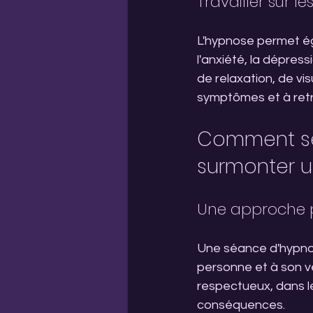
Travailler sur 
L'hypnose permet ég
l'anxiété, la dépress
de relaxation, de vi
symptômes et à retr
Comment se
surmonter u
Une approche p
Une séance d'hypnos
personne et à son v
respectueux, dans le
conséquences.