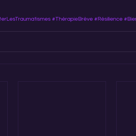
terLesTraumatismes
#ThérapieBrève
#Résilience
#Bie