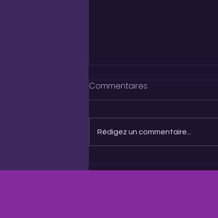
Commentaires
Rédigez un commentaire...
21 - Troubles bipolaires : ce
que l'hypnose peut
(vraiment) apporter