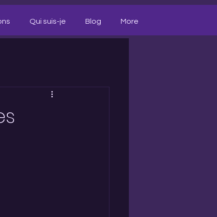
ons
Qui suis-je
Blog
More
es