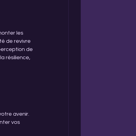
onter les 
té de revivre 
perception de 
 résilience, 
otre avenir. 
nter vos 