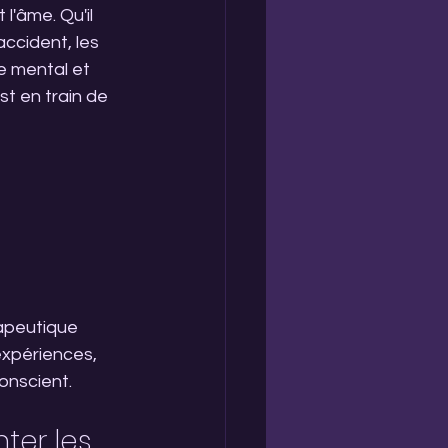
'âme. Qu'il 
ccident, les 
e mental et 
t en train de 
apeutique 
expériences, 
onscient.
ter les 