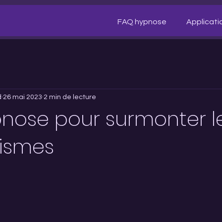
FAQ hypnose
Applicati
d
26 mai 2023
2 min de lecture
ypnose pour surmonter l
ismes