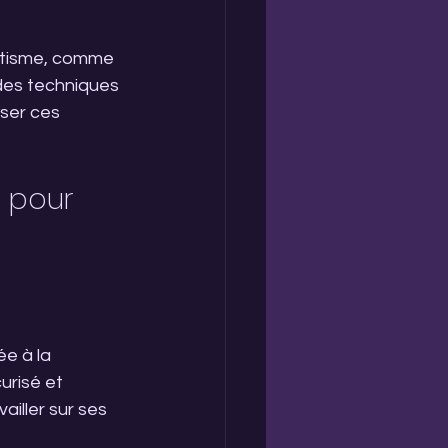
atisme, comme 
 des techniques 
iser ces 
 pour 
e à la 
risé et 
iller sur ses 