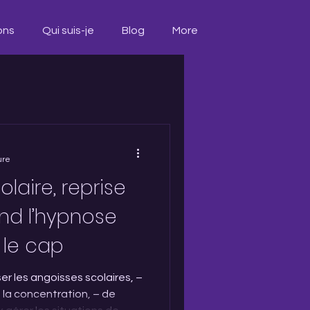
ons
Qui suis-je
Blog
More
ure
olaire, reprise
and l’hypnose
 le cap
er les angoisses scolaires, –
 la concentration, – de