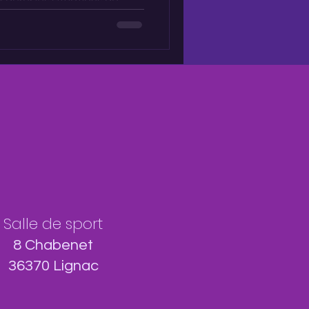
 gérer les situations de
 un sommeil plus stable, –
les changements physiques
Salle de sport
8 Chabenet
36370 Lignac