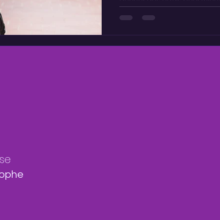
donner des outils pour mieux
harcèlement, – de retrouver
de vivre plus sereinement 
de l’adolescence. ...
se
tophe