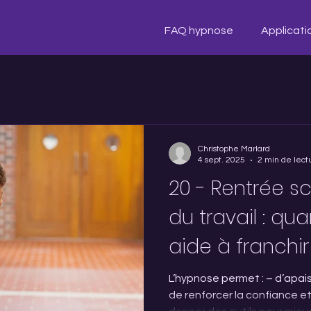
FAQ hypnose
Applicati
Christophe Marlard
4 sept. 2025
2 min de lect
20 - Rentrée sc
du travail : qu
aide à franchir
L’hypnose permet : – d’apais
de renforcer la confiance et