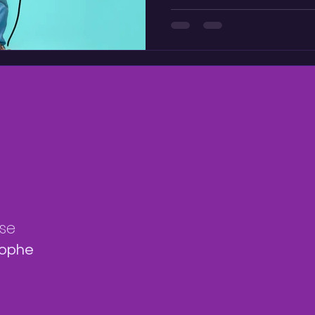
se
tophe