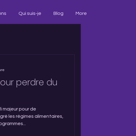
ons
Qui suis-je
Blog
More
ure
pour perdre du
fi majeur pour de
ré les régimes alimentaires,
rogrammes...