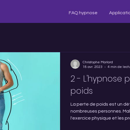
FAQ hypnose
Applicati
Christophe Marlard
18 avr. 2023
4 min de lect
2 - L'hypnose 
poids
La perte de poids est un dé
nombreuses personnes. Malg
l'exercice physique et les p