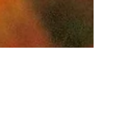
Christophe Marlard
15 juin 2023
2 min de lecture
13 - L'hypnose pour renforcer
la motivation : une thérapie
brève, efficace et innovante
La motivation, moteur essentiel de
l'accomplissement personnel et professionnel